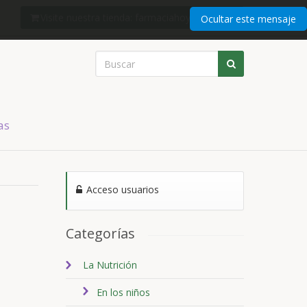
Visite nuestra tienda: farmaciahoyshop.com
Ocultar este mensaje
as
Acceso usuarios
Categorías
La Nutrición
En los niños