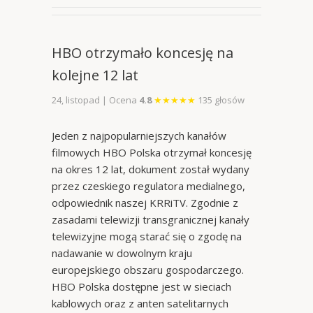
HBO otrzymało koncesję na
kolejne 12 lat
24, listopad
|
Ocena
4.8
★★★★★
135
głosów
Jeden z najpopularniejszych kanałów
filmowych HBO Polska otrzymał koncesję
na okres 12 lat, dokument został wydany
przez czeskiego regulatora medialnego,
odpowiednik naszej KRRiTV. Zgodnie z
zasadami telewizji transgranicznej kanały
telewizyjne mogą starać się o zgodę na
nadawanie w dowolnym kraju
europejskiego obszaru gospodarczego.
HBO Polska dostępne jest w sieciach
kablowych oraz z anten satelitarnych