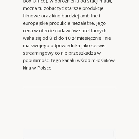
Box Office), w odróżnieniu od stacji matki,
można tu zobaczyć starsze produkcje
filmowe oraz kino bardziej ambitne i
europejskie produkcje niezależne. Jego
cena w ofercie nadawców satelitarnych
waha się od 8 zł do 10 zł miesięcznie i nie
ma swojego odpowiednika jako serwis
streamingowy co nie przeszkadza w
popularności tego kanału wśród miłośników
kina w Polsce.