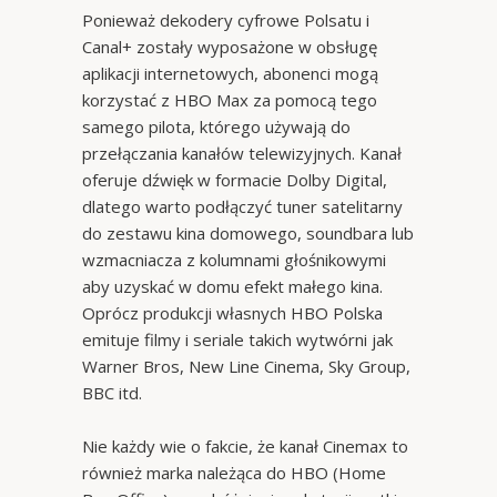
Ponieważ dekodery cyfrowe Polsatu i
Canal+ zostały wyposażone w obsługę
aplikacji internetowych, abonenci mogą
korzystać z HBO Max za pomocą tego
samego pilota, którego używają do
przełączania kanałów telewizyjnych. Kanał
oferuje dźwięk w formacie Dolby Digital,
dlatego warto podłączyć tuner satelitarny
do zestawu kina domowego, soundbara lub
wzmacniacza z kolumnami głośnikowymi
aby uzyskać w domu efekt małego kina.
Oprócz produkcji własnych HBO Polska
emituje filmy i seriale takich wytwórni jak
Warner Bros, New Line Cinema, Sky Group,
BBC itd.
Nie każdy wie o fakcie, że kanał Cinemax to
również marka należąca do HBO (Home