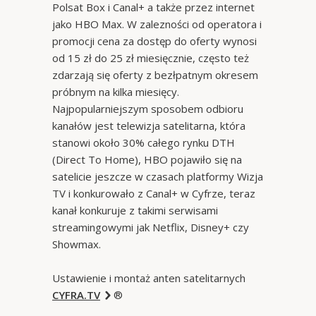
Polsat Box i Canal+ a także przez internet
jako HBO Max. W zalezności od operatora i
promocji cena za dostęp do oferty wynosi
od 15 zł do 25 zł miesięcznie, często też
zdarzają się oferty z bezłpatnym okresem
próbnym na kilka miesięcy.
Najpopularniejszym sposobem odbioru
kanałów jest telewizja satelitarna, która
stanowi około 30% całego rynku DTH
(Direct To Home), HBO pojawiło się na
satelicie jeszcze w czasach platformy Wizja
TV i konkurowało z Canal+ w Cyfrze, teraz
kanał konkuruje z takimi serwisami
streamingowymi jak Netflix, Disney+ czy
Showmax.
Ustawienie i montaż anten satelitarnych
CYFRA.TV
®