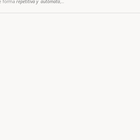
de forma
repetitiva y autómata
,...