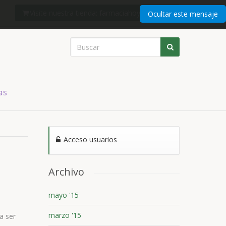
Visite nuestra tienda: farmaciahoyshop.com
Ocultar este mensaje
as
Acceso usuarios
Archivo
mayo '15
marzo '15
a ser