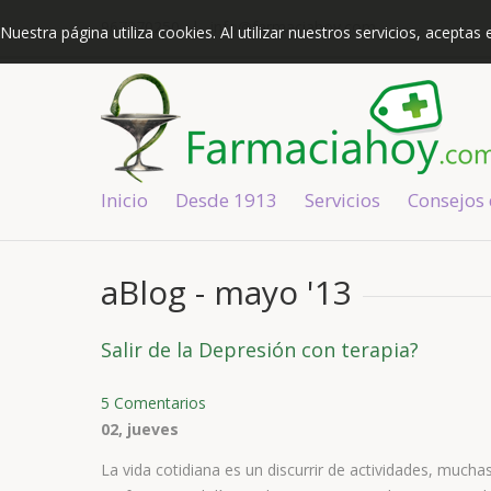
967370250
|
info@farmaciahoy.com
Nuestra página utiliza cookies. Al utilizar nuestros servicios, acepta
Inicio
Desde 1913
Servicios
Consejos
aBlog - mayo '13
Salir de la Depresión con terapia?
5 Comentarios
02, jueves
La vida cotidiana es un discurrir de actividades, mucha