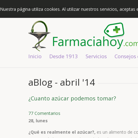
967370250
|
info@farmaciahoy.com
Nuestra página utiliza cookies. Al utilizar nuestros servicios, acepta
Inicio
Desde 1913
Servicios
Consejos
aBlog - abril '14
¿Cuanto azúcar podemos tomar?
77 Comentarios
28, lunes
¿Qué es realmente el azúcar?,
es un alimento de c