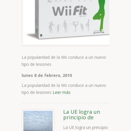
W
c
a
u
n
t
d
l
La popularidad de la Wii conduce a un nuevo
tipo de lesiones
lunes 8 de febrero, 2010
La popularidad de la Wii conduce a un nuevo
tipo de lesiones
Leer más
La UE logra un
principio de
acuerdo para
La UE logra un principio
reducir un 16% la