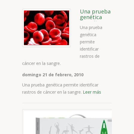
Una prueba
genética
permite
Una prueba
identificar
rastros de
genética
cáncer en la
permite
sangre.
identificar
rastros de
cáncer en la sangre.
domingo 21 de febrero, 2010
Una prueba genética permite identificar
rastros de cáncer en la sangre.
Leer más
L
p
d
l