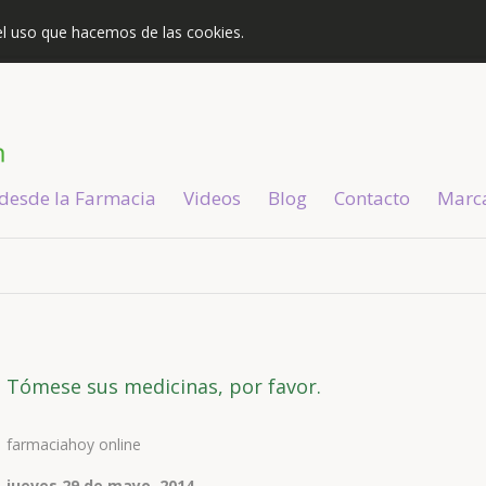
s el uso que hacemos de las cookies.
 desde la Farmacia
Videos
Blog
Contacto
Marc
Tómese sus medicinas, por favor.
farmaciahoy online
jueves 29 de mayo, 2014