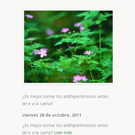
¿
m
t
l
a
a
d
i
a
l
c
¿Es mejor tomar los antihipertensivos antes
de ir a la cama?
viernes 28 de octubre, 2011
¿Es mejor tomar los antihipertensivos antes
de ir a la cama?
Leer más