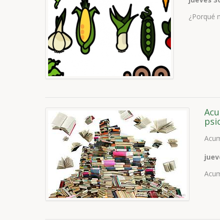
¿Porqué n
Acu
psi
Acum
juev
Acum