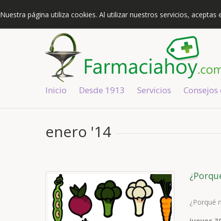
967370250
|
info@farmaciahoy.com
Nuestra página utiliza cookies. Al utilizar nuestros servicios, acepta
Inicio
Desde 1913
Servicios
Consejos
enero '14
¿Porqu
¿Porqué n
jueves 3