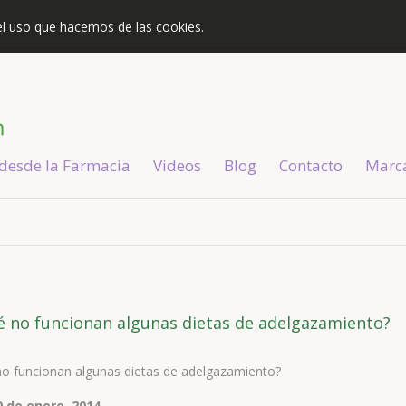
s el uso que hacemos de las cookies.
 desde la Farmacia
Videos
Blog
Contacto
Marc
é no funcionan algunas dietas de adelgazamiento?
o funcionan algunas dietas de adelgazamiento?
0 de enero, 2014