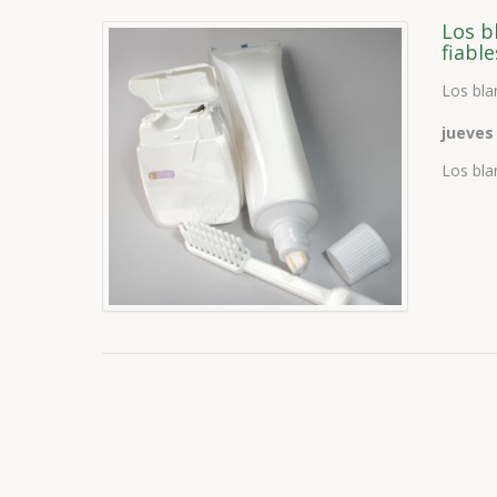
Los b
fiable
Los bla
jueves
Los bla