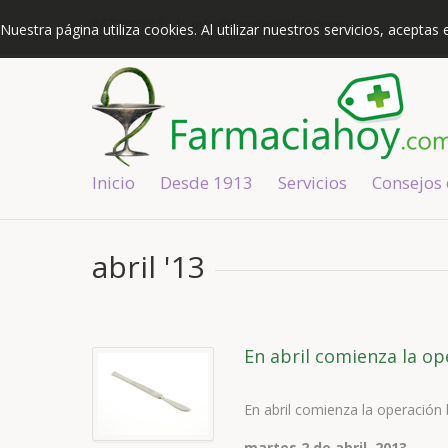
967370250
|
info@farmaciahoy.com
Nuestra página utiliza cookies. Al utilizar nuestros servicios, acepta
Inicio
Desde 1913
Servicios
Consejos
abril '13
En abril comienza la ope
En abril comienza la operación bi
martes 2 de abril, 2013