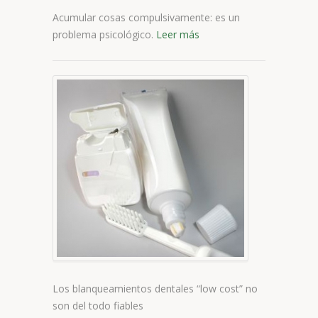
Acumular cosas compulsivamente: es un
problema psicológico.
Leer más
Los
blanqu
dentale
“low
cost”
no
son
del
todo
fiables
Los blanqueamientos dentales “low cost” no
son del todo fiables