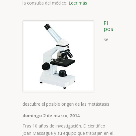
la consulta del médico.
Leer más
El
posible
origen
Se
de
las
metástasis
descubre el posible origen de las metástasis
domingo 2 de marzo, 2014
Tras 10 años de investigación. El científico
Joan Massagué y su equipo que trabajan en el