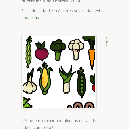
miércoles 5 de febrero, 2014
Siete de cada diez cánceres se podrían evitar
Leer más
¿Porqué
no
funciona
algunas
dietas
de
adelgaza
¿Porqué no funcionan algunas dietas de
adelgazamiento?