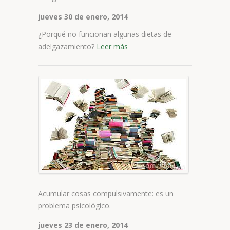
jueves 30 de enero, 2014
¿Porqué no funcionan algunas dietas de
adelgazamiento?
Leer más
Acum
cosas
compu
es
un
prob
psico
Acumular cosas compulsivamente: es un
problema psicológico.
jueves 23 de enero, 2014