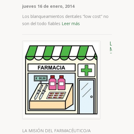
jueves 16 de enero, 2014
Los blanqueamientos dentales “low cost” no
son del todo fiables
Leer más
LA
MISIÓN
DEL
FARMACÉ
LA MISIÓN DEL FARMACÉUTICO/A