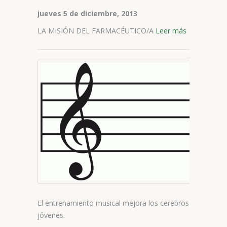
jueves 5 de diciembre, 2013
LA MISIÓN DEL FARMACÉUTICO/A
Leer más
E
e
m
m
l
c
j
El entrenamiento musical mejora los cerebros
jóvenes.