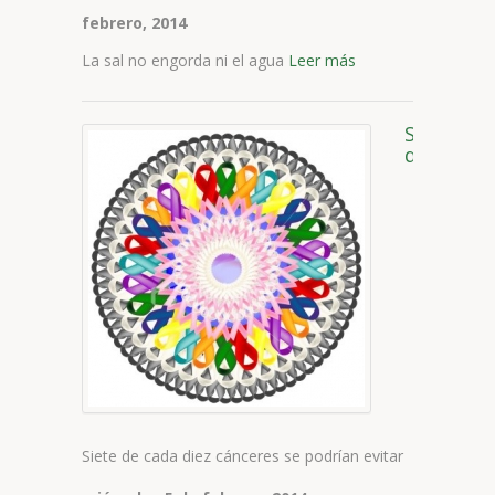
febrero, 2014
La sal no engorda ni el agua
Leer más
Siete
de
cada
diez
cánceres
se
podrían
evitar
Siete de cada diez cánceres se podrían evitar